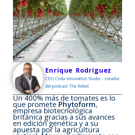
Enrique Rodríguez
CEO Coda Innovation Studio - creador
del podcast The Rebel.
Un 400% más de tomates es lo
que promete
Phytoform
,
empresa biotecnológica
británica gracias a sus avances
en edición genética y a su
apuesta por la agricultura