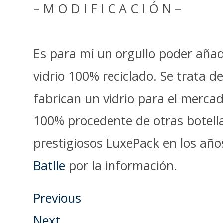
– M O D I F I C A C I Ó N –
Es para mí un orgullo poder añad
vidrio 100% reciclado. Se trata 
fabrican un vidrio para el mercad
100% procedente de otras botella
prestigiosos LuxePack en los año
Batlle
por la información.
Previous
Next