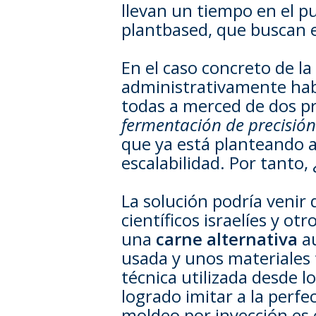
llevan un tiempo en el pu
plantbased, que buscan es
En el caso concreto de la
administrativamente habla
todas a merced de dos p
fermentación de precisión
que ya está planteando al
escalabilidad. Por tanto
La solución podría venir 
científicos israelíes y o
una
carne alternativa
au
usada y unos materiales
técnica utilizada desde l
logrado imitar a la perfe
moldeo por inyección es 