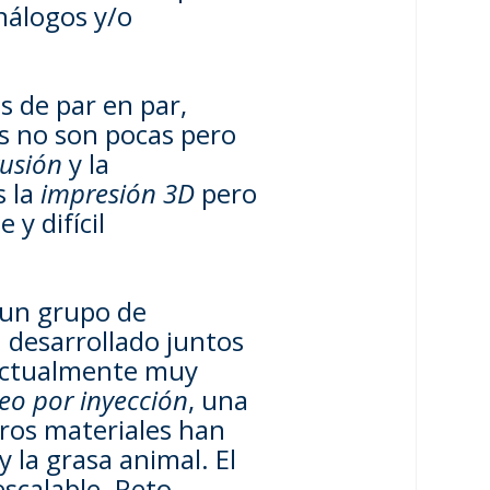
nálogos y/o
s de par en par,
es no son pocas pero
rusión
y la
s la
impresión 3D
pero
y difícil
, un grupo de
n desarrollado juntos
actualmente muy
o por inyección
, una
otros materiales han
 la grasa animal. El
escalable. Reto