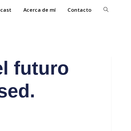
cast
Acerca de mí
Contacto
l futuro
sed.