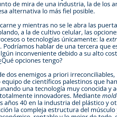
nto de mira de una industria, la de los a
a alternativa lo más fiel posible.
 carne y mientras no se le abra las puerta
ndo, a la de cultivo celular, las opcion
rocesos o tecnologías únicamente: la
ext
. Podríamos hablar de una tercera que e
gún inconveniente debido a su alto coste 
, ¿Qué opciones tengo?
de dos enemigos a priori irreconciliables
tro equipo de científicos palestinos que ha
nando una tecnología muy conocida y 
 totalmente innovadores. Mediante
molde
os años 40 en la industria del plástico y 
cción la compleja estructura del músculo y
económico, rentable y lo mejor de todo, 