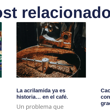
st relacionad
La acrilamida ya es
Cac
historia… en el café.
con
gra
Un problema que