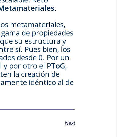
Metamateriales
.
 Los metamateriales,
ma gama de propiedades
 que su estructura y
e sí. Pues bien, los
ados desde 0. Por un
 y por otro el
PToG
,
ten la creación de
camente idéntico al de
Next