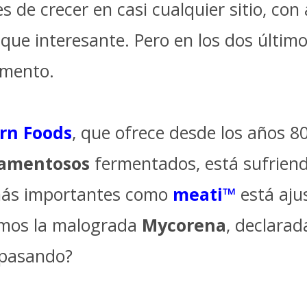
 de crecer en casi cualquier sitio, co
 que interesante. Pero en los dos últim
imento.
rn Foods
, que ofrece desde los años 
lamentosos
fermentados, está sufriend
 más importantes como
meati™
está aju
gamos la malograda
Mycorena
, declarad
 pasando?