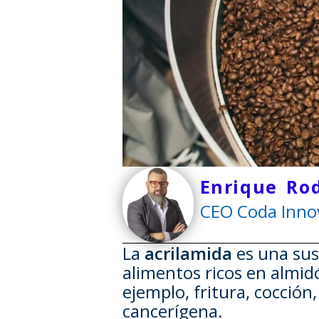
Enrique Ro
CEO Coda Innov
La
acrilamida
es una sus
alimentos ricos en almi
ejemplo, fritura, cocció
cancerígena.