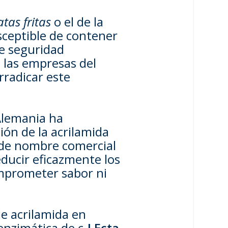
tas fritas
o el de la
sceptible de contener
e seguridad
 las empresas del
radicar este
Alemania ha
ón de la acrilamida
n de nombre comercial
ducir eficazmente los
omprometer sabor ni
de acrilamida en
enzimática de c
-LEcta