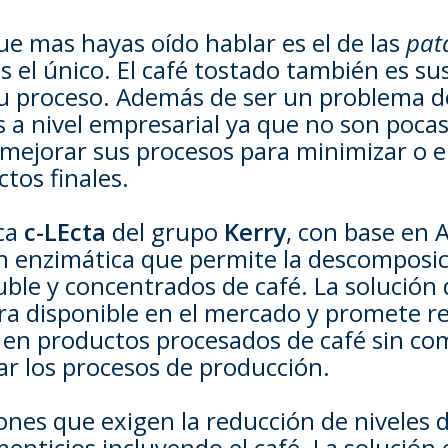
ue mas hayas oído hablar es el de las
pata
s el único. El café tostado también es su
su proceso. Además de ser un problema d
s a nivel empresarial ya que no son pocas
ejorar sus procesos para minimizar o er
tos finales.
ca
c-LEcta
del grupo
Kerry
, con base en 
n enzimática que permite la descomposici
uble y concentrados de café. La solució
ra disponible en el mercado y promete re
a en productos procesados de café sin c
r los procesos de producción.
ones que exigen la reducción de niveles 
enticios incluyendo el café. La solución 