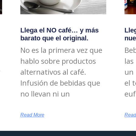
Llega el NO café… y más
Lle
barato que el original.
nue
No es la primera vez que
Beb
hablo sobre productos
las
y
alternativos al café.
un 
Infusión de bebidas que
el 
no llevan ni un
eu
Read More
Read