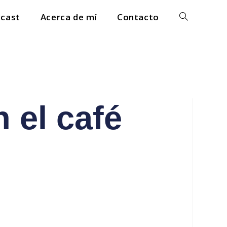
cast
Acerca de mí
Contacto
n el café