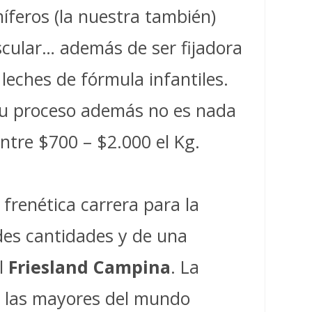
íferos (la nuestra también)
scular… además de ser fijadora
 leches de fórmula infantiles.
y su proceso además no es nada
entre $700 – $2.000 el Kg.
frenética carrera para la
des cantidades y de una
l
Friesland Campina
. La
e las mayores del mundo