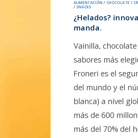
ALIMENTACIÓN
/
CHOCOLATE
/
C
/
SNACKS
¿Helados? innova 
manda.
Vainilla, chocolate
sabores más elegid
Froneri es el seg
del mundo y el n
blanca) a nivel gl
más de 600 millon
más del 70% del h