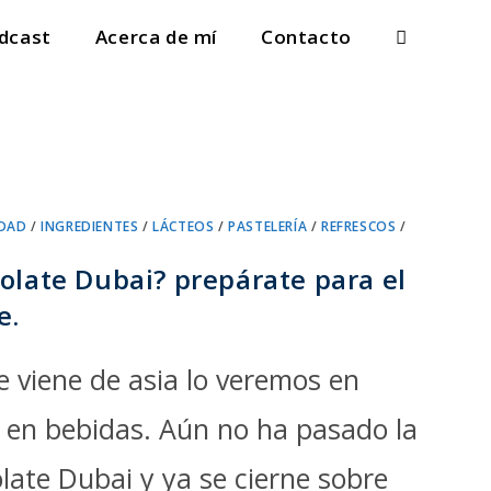
dcast
Acerca de mí
Contacto
Alternar
búsqueda
de
la
web
IDAD
/
INGREDIENTES
/
LÁCTEOS
/
PASTELERÍA
/
REFRESCOS
/
colate Dubai? prepárate para el
e.
e viene de asia lo veremos en
 en bebidas. Aún no ha pasado la
olate Dubai y ya se cierne sobre