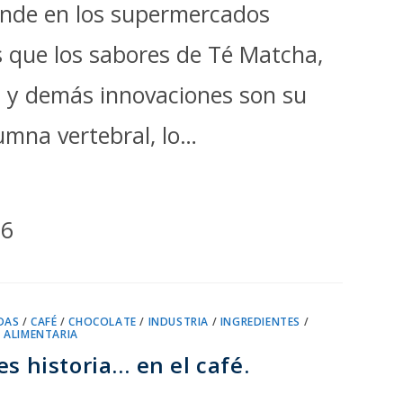
ende en los supermercados
s que los sabores de Té Matcha,
. y demás innovaciones son su
umna vertebral, lo…
26
DAS
/
CAFÉ
/
CHOCOLATE
/
INDUSTRIA
/
INGREDIENTES
/
 ALIMENTARIA
es historia… en el café.