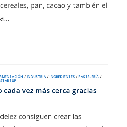
cereales, pan, cacao y también el
ia…
6
ERMENTACIÓN
/
INDUSTRIA
/
INGREDIENTES
/
PASTELERÍA
/
/
STARTUP
o cada vez más cerca gracias
delez consiguen crear las