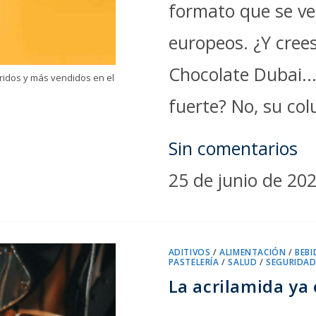
formato que se v
europeos. ¿Y cree
Chocolate Dubai..
eridos y más vendidos en el
fuerte? No, su col
Sin comentarios
25 de junio de 20
ADITIVOS
/
ALIMENTACIÓN
/
BEBI
PASTELERÍA
/
SALUD
/
SEGURIDAD
La acrilamida ya 