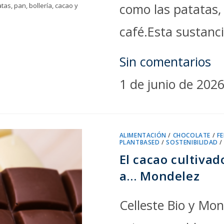
como las patatas, 
as, pan, bollería, cacao y
café.Esta sustanc
Sin comentarios
1 de junio de 202
ALIMENTACIÓN
/
CHOCOLATE
/
F
PLANTBASED
/
SOSTENIBILIDAD
El cacao cultivad
a… Mondelez
Celleste Bio y Mon