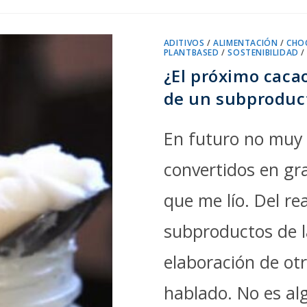
ADITIVOS
/
ALIMENTACIÓN
/
CHO
PLANTBASED
/
SOSTENIBILIDAD
¿El próximo caca
de un subproduct
En futuro no muy 
convertidos en gra
que me lío. Del r
subproductos de la
elaboración de otr
hablado. No es al